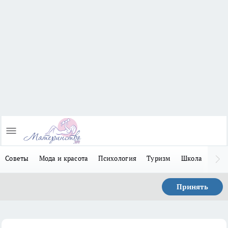
Советы
Мода и красота
Психология
Туризм
Школа
Льго
Принять