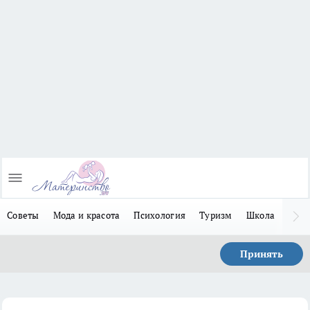
Советы
Мода и красота
Психология
Туризм
Школа
Льго
Принять