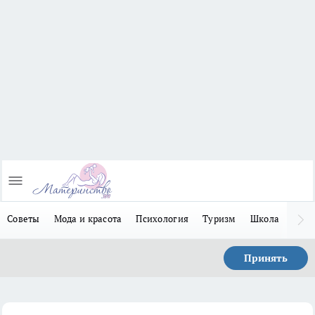
Советы
Мода и красота
Психология
Туризм
Школа
Льго
Принять