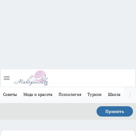
Советы
Мода и красота
Психология
Туризм
Школа
Льго
Принять