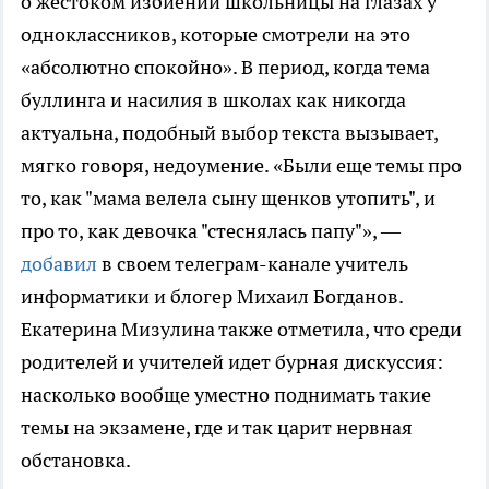
о жестоком избиении школьницы на глазах у
одноклассников, которые смотрели на это
«абсолютно спокойно». В период, когда тема
буллинга и насилия в школах как никогда
актуальна, подобный выбор текста вызывает,
мягко говоря, недоумение. «Были еще темы про
то, как "мама велела сыну щенков утопить", и
про то, как девочка "стеснялась папу"», —
добавил
в своем телеграм-канале учитель
информатики и блогер Михаил Богданов.
Екатерина Мизулина также отметила, что среди
родителей и учителей идет бурная дискуссия:
насколько вообще уместно поднимать такие
темы на экзамене, где и так царит нервная
обстановка.