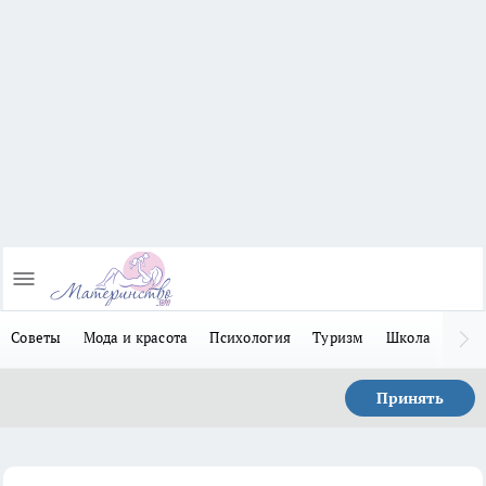
Советы
Мода и красота
Психология
Туризм
Школа
Льго
Принять