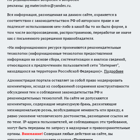
рекламы: pg.materinstvo@yandex.ru.
Вся информация, размещенная на данном сайте, охраняется в
соответствии с законодательством РФ об авторском праве и не
подлежит использованию кем-либо в какой бы то ни было форме, в
том числе воспроизведению, распространению, переработке не иначе
как с письменного разрешения правообладателя.
«На информационном ресурсе применяются рекомендательные
технологии (информационные технологии предоставления
информации на основе сбора, систематизации и анализа сведений,
относящихся к предпочтениям пользователей сети "Интернет",
находящихся на территории Российской Федерации)».
Подробнее
Администрация портала оставляет за собой право модерировать
комментарии, исходя из соображений сохранения конструктивности
обсуждения тем и соблюдения законодательства РФ и
рекомендательных технологий. На сайте не допускаются
комментарии, содержащие нецензурную брань, разжигающие
межнациональную рознь, возбуждающие ненависть или вражду, а
равно унижение человеческого достоинства, размещение ссылок не
по теме. IP-адреса пользователей, не соблюдающих эти требования,
могут быть переданы по запросу в надзорные и правоохранительные
органы.
Внимание!
Совершая любые действия на сайте, вы
автоматически принимаете условия «
Политики