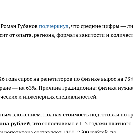
 Роман Губанов
подчеркнул
, что средние цифры — л
ит от опыта, региона, формата занятости и количес
 года спрос на репетиторов по физике вырос на 73
тране — на 63%. Причина традиционна: физика нужн
ических и инженерных специальностей.
ёзным вложением. Полная стоимость подготовки по т
она рублей
, что сопоставимо с 1–2 годами платного
 у репетитора составляет 1200–2500 рублей, по