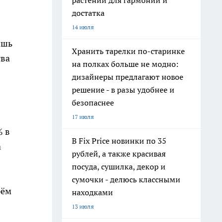
растений для гармонии и
достатка
14 июля
ишь
Хранить тарелки по-старинке
тва
на полках больше не модно:
дизайнеры предлагают новое
решение - в разы удобнее и
безопаснее
17 июля
% в
В Fix Price новинки по 35
а
рублей, а также красивая
посуда, сушилка, декор и
сумочки - делюсь классными
рём
находками
13 июля