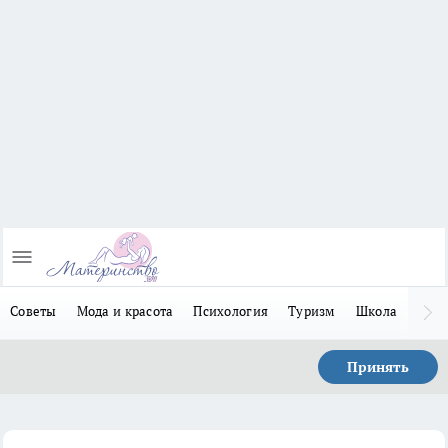
Советы
Мода и красота
Психология
Туризм
Школа
Льго
Принять