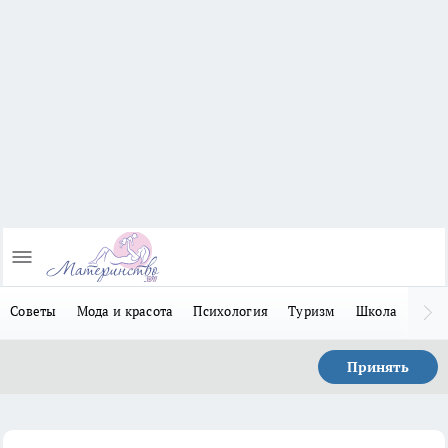
Советы
Мода и красота
Психология
Туризм
Школа
Льго
Принять