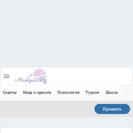
Советы
Мода и красота
Психология
Туризм
Школа
Льго
Принять