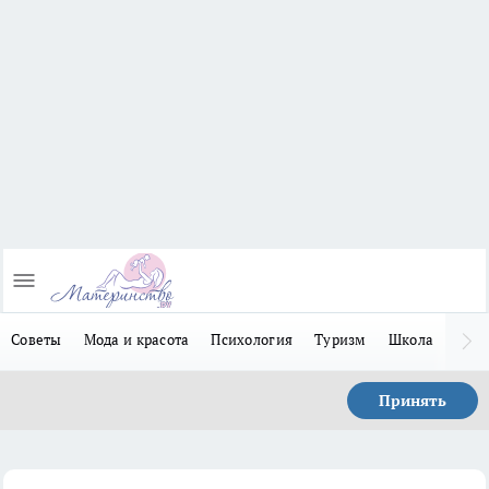
Советы
Мода и красота
Психология
Туризм
Школа
Льго
Принять