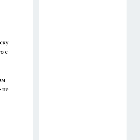
В Fix Price новинки по 35
рублей, а также красивая
посуда, сушилка, декор и
сумочки - делюсь классными
находками
ску
13 июля
о с
т
"И зачем так мучиться, убери
леску с триммера": сосед
показал, как легко косить
ем
траву и не тратиться на
 не
дорогую леску
24 июля
В Чижике фарфор,
самоклеящиеся обои, женские
комплекты, подушки,