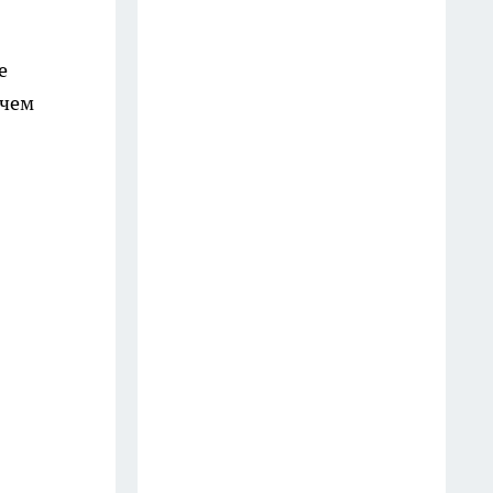
дизайнеры предлагают новое
решение - в разы удобнее и
безопаснее
е
17 июля
 чем
Как электрический чайник по-
тихому забирает здоровье:
стоит знать каждому, кто им
пользуется
24 июля
Замачивая засаленные
кухонные полотенца и спустя 5
минут они как новые: вековые
жирные пятна сползают без
кипячения
25 июля