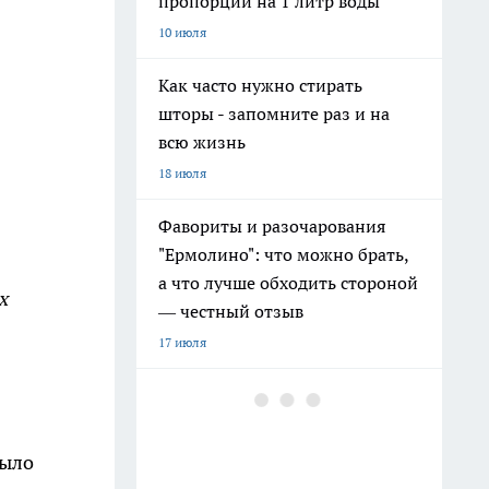
пропорции на 1 литр воды
10 июля
Как часто нужно стирать
шторы - запомните раз и на
всю жизнь
18 июля
Фавориты и разочарования
"Ермолино": что можно брать,
а что лучше обходить стороной
х
— честный отзыв
17 июля
Топ-6 продуктов из
"Ермолино": прихожу за ними
в магазин снова и снова - вот
было
что стоит попробовать