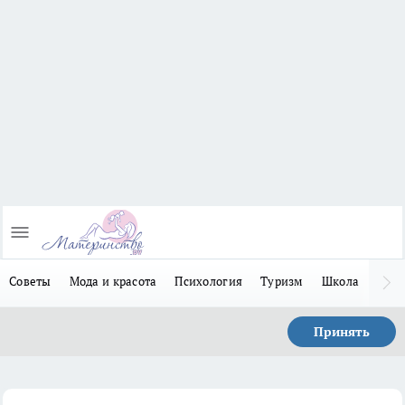
Советы
Мода и красота
Психология
Туризм
Школа
Льго
Принять