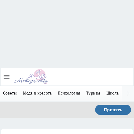
Советы
Мода и красота
Психология
Туризм
Школа
Льго
Принять