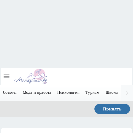
Советы
Мода и красота
Психология
Туризм
Школа
Льго
Принять