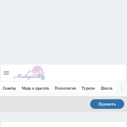
Советы
Мода и красота
Психология
Туризм
Школа
Льго
Принять