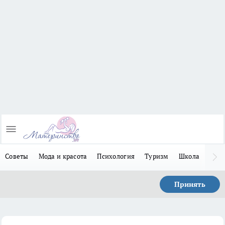
Советы
Мода и красота
Психология
Туризм
Школа
Льго
Принять