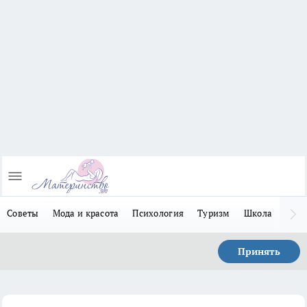
Советы
Мода и красота
Психология
Туризм
Школа
Льго
Принять