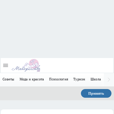
Советы
Мода и красота
Психология
Туризм
Школа
Льго
Принять