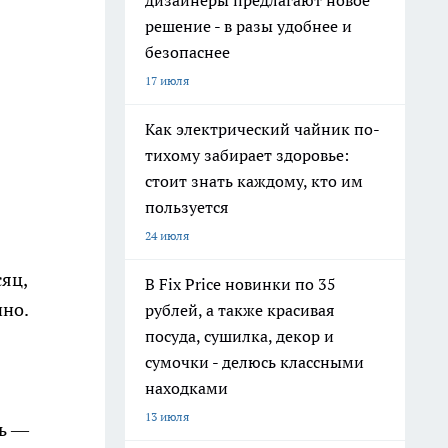
дизайнеры предлагают новое
решение - в разы удобнее и
безопаснее
17 июля
Как электрический чайник по-
тихому забирает здоровье:
стоит знать каждому, кто им
пользуется
24 июля
сяц,
В Fix Price новинки по 35
чно.
рублей, а также красивая
посуда, сушилка, декор и
сумочки - делюсь классными
находками
13 июля
нь —