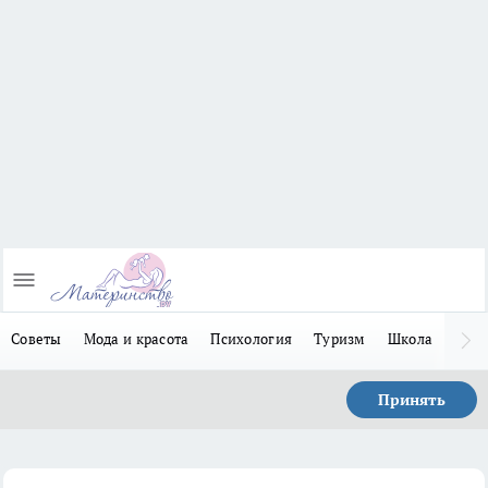
Советы
Мода и красота
Психология
Туризм
Школа
Льго
Принять