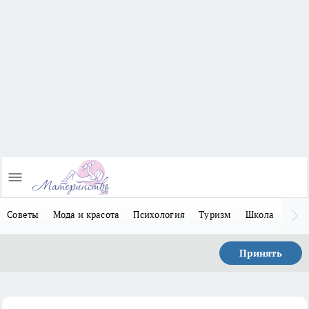
Советы
Мода и красота
Психология
Туризм
Школа
Льго
Принять