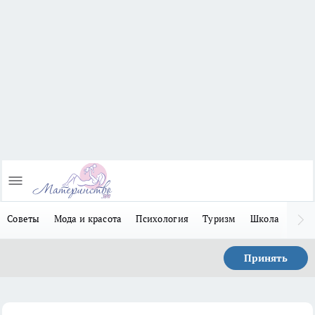
Советы
Мода и красота
Психология
Туризм
Школа
Льго
Принять