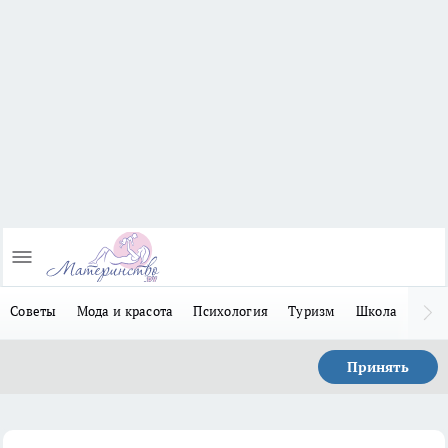
Советы
Мода и красота
Психология
Туризм
Школа
Льго
Принять