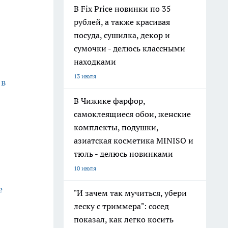
В Fix Price новинки по 35
рублей, а также красивая
посуда, сушилка, декор и
сумочки - делюсь классными
находками
13 июля
 в
В Чижике фарфор,
самоклеящиеся обои, женские
комплекты, подушки,
азиатская косметика MINISO и
тюль - делюсь новинками
10 июля
е
"И зачем так мучиться, убери
леску с триммера": сосед
показал, как легко косить