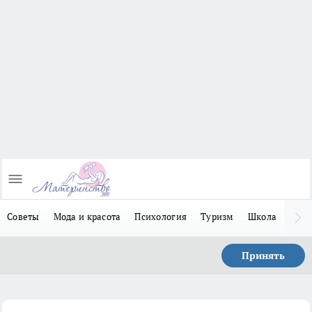
Советы
Мода и красота
Психология
Туризм
Школа
Льго
Принять