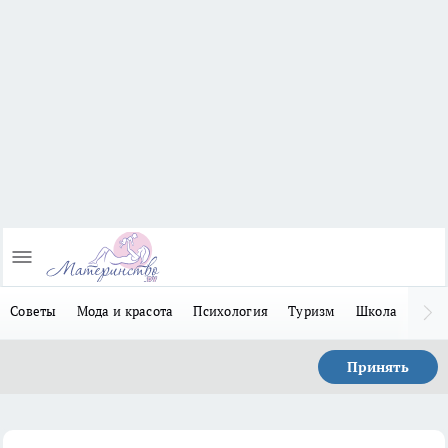
Советы
Мода и красота
Психология
Туризм
Школа
Льго
Принять