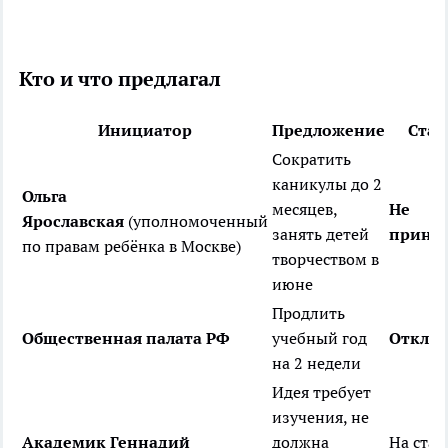
Кто и что предлагал
Инициатор
Предложение
Стат
Сократить
каникулы до 2
Ольга
месяцев,
Не
Ярославская
(уполномоченный
занять детей
приня
по правам ребёнка в Москве)
творчеством в
июне
Продлить
Общественная палата РФ
учебный год
Откло
на 2 недели
Идея требует
изучения, не
Академик Геннадий
должна
На ста