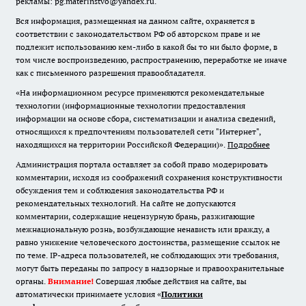
рекламы: pg.materinstvo@yandex.ru.
Вся информация, размещенная на данном сайте, охраняется в
соответствии с законодательством РФ об авторском праве и не
подлежит использованию кем-либо в какой бы то ни было форме, в
том числе воспроизведению, распространению, переработке не иначе
как с письменного разрешения правообладателя.
«На информационном ресурсе применяются рекомендательные
технологии (информационные технологии предоставления
информации на основе сбора, систематизации и анализа сведений,
относящихся к предпочтениям пользователей сети "Интернет",
находящихся на территории Российской Федерации)».
Подробнее
Администрация портала оставляет за собой право модерировать
комментарии, исходя из соображений сохранения конструктивности
обсуждения тем и соблюдения законодательства РФ и
рекомендательных технологий. На сайте не допускаются
комментарии, содержащие нецензурную брань, разжигающие
межнациональную рознь, возбуждающие ненависть или вражду, а
равно унижение человеческого достоинства, размещение ссылок не
по теме. IP-адреса пользователей, не соблюдающих эти требования,
могут быть переданы по запросу в надзорные и правоохранительные
органы.
Внимание!
Совершая любые действия на сайте, вы
автоматически принимаете условия «
Политики