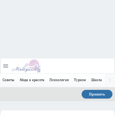
Советы
Мода и красота
Психология
Туризм
Школа
Льго
Принять