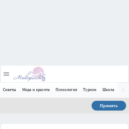
Советы
Мода и красота
Психология
Туризм
Школа
Льго
Принять