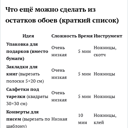
Что ещё можно сделать из
остатков обоев (краткий список)
Идея
Сложность
Время
Инструменты
Упаковка для
Очень
Ножницы,
подарков (вместо
5 мин
низкая
скотч
бумаги)
Закладки для
Очень
книг
(вырезать
5 мин
Ножницы
низкая
полоски 5×20 см)
Салфетки под
Очень
тарелки
(квадраты
5 мин
Ножницы
низкая
30×30 см)
Конверты для
10
Ножницы,
писем
(вырезать по
Низкая
мин
клей
шаблону)