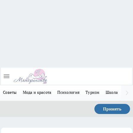
Советы
Мода и красота
Психология
Туризм
Школа
Льго
Принять