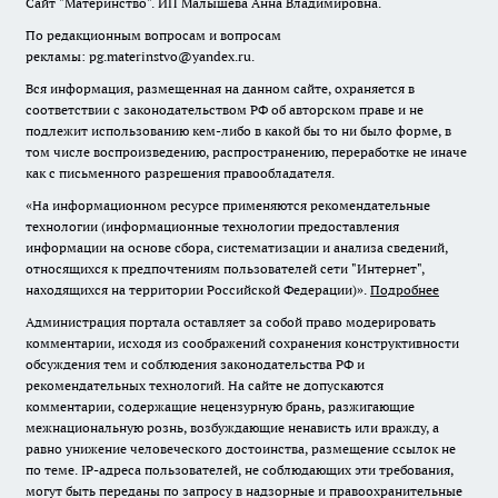
Сайт "Материнство". ИП Малышева Анна Владимировна.
По редакционным вопросам и вопросам
рекламы: pg.materinstvo@yandex.ru.
Вся информация, размещенная на данном сайте, охраняется в
соответствии с законодательством РФ об авторском праве и не
подлежит использованию кем-либо в какой бы то ни было форме, в
том числе воспроизведению, распространению, переработке не иначе
как с письменного разрешения правообладателя.
«На информационном ресурсе применяются рекомендательные
технологии (информационные технологии предоставления
информации на основе сбора, систематизации и анализа сведений,
относящихся к предпочтениям пользователей сети "Интернет",
находящихся на территории Российской Федерации)».
Подробнее
Администрация портала оставляет за собой право модерировать
комментарии, исходя из соображений сохранения конструктивности
обсуждения тем и соблюдения законодательства РФ и
рекомендательных технологий. На сайте не допускаются
комментарии, содержащие нецензурную брань, разжигающие
межнациональную рознь, возбуждающие ненависть или вражду, а
равно унижение человеческого достоинства, размещение ссылок не
по теме. IP-адреса пользователей, не соблюдающих эти требования,
могут быть переданы по запросу в надзорные и правоохранительные