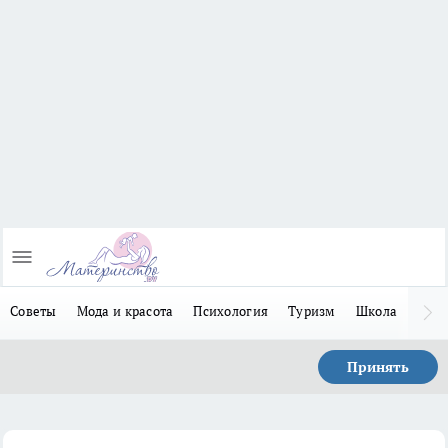
Советы
Мода и красота
Психология
Туризм
Школа
Льго
Принять