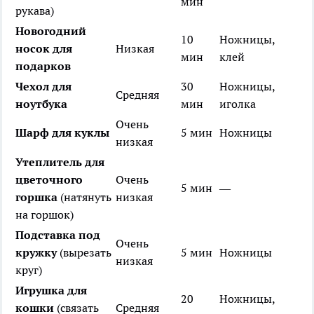
мин
рукава)
Новогодний
10
Ножницы,
носок для
Низкая
мин
клей
подарков
Чехол для
30
Ножницы,
Средняя
ноутбука
мин
иголка
Очень
Шарф для куклы
5 мин
Ножницы
низкая
Утеплитель для
цветочного
Очень
5 мин
—
горшка
(натянуть
низкая
на горшок)
Подставка под
Очень
кружку
(вырезать
5 мин
Ножницы
низкая
круг)
Игрушка для
20
Ножницы,
кошки
(связать
Средняя