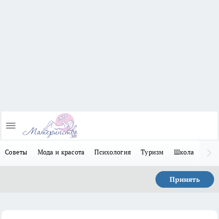
Советы
Мода и красота
Психология
Туризм
Школа
Льго
Принять