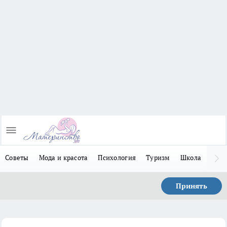
Советы
Мода и красота
Психология
Туризм
Школа
Льго
Принять