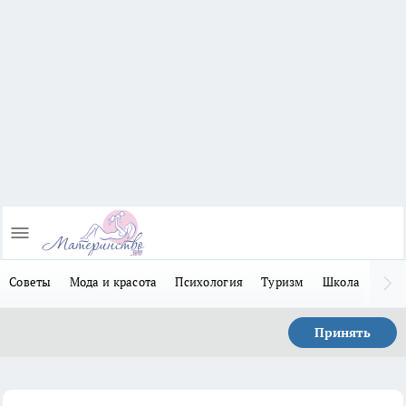
Советы
Мода и красота
Психология
Туризм
Школа
Льго
Принять