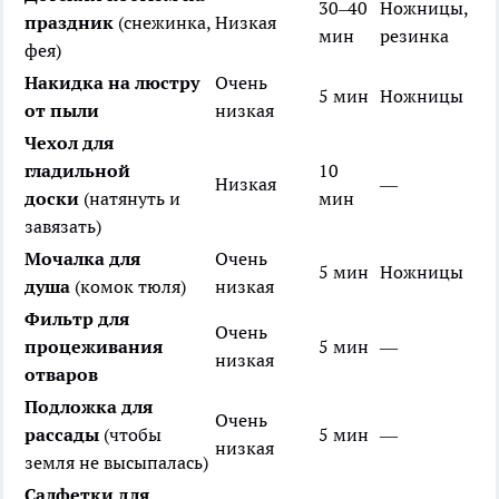
30–40
Ножницы,
праздник
(снежинка,
Низкая
мин
резинка
фея)
Накидка на люстру
Очень
5 мин
Ножницы
от пыли
низкая
Чехол для
гладильной
10
Низкая
—
доски
(натянуть и
мин
завязать)
Мочалка для
Очень
5 мин
Ножницы
душа
(комок тюля)
низкая
Фильтр для
Очень
процеживания
5 мин
—
низкая
отваров
Подложка для
Очень
рассады
(чтобы
5 мин
—
низкая
земля не высыпалась)
Салфетки для