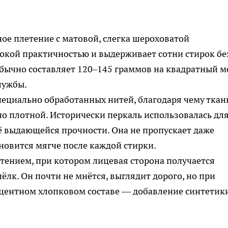
ое плетение с матовой, слегка шероховатой
сокой практичностью и выдерживает сотни стирок бе
обычно составляет 120–145 граммов на квадратный м
лужбы.
пециально обработанных нитей, благодаря чему ткан
но плотной. Исторически перкаль использовалась дл
ё выдающейся прочности. Она не пропускает даже
новится мягче после каждой стирки.
тением, при котором лицевая сторона получается
ёлк. Он почти не мнётся, выглядит дорого, но при
оцентном хлопковом составе — добавление синтетик