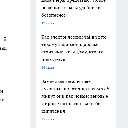
дизайнеры предлагают новое
решение - в разы удобнее и
безопаснее
17 июля
Как электрический чайник по-
кой
тихому забирает здоровье:
ная
стоит знать каждому, кто им
пользуется
24 июля
Замачивая засаленные
кухонные полотенца и спустя 5
ым
минут они как новые: вековые
же
жирные пятна сползают без
кипячения
25 июля