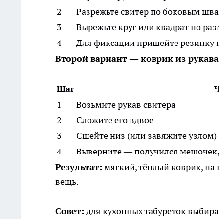
2
Разрежьте свитер по боковым шв
3
Вырежьте круг или квадрат по раз
4
Для фиксации пришейте резинку п
Второй вариант — коврик из рукава
Шаг
Ч
1
Возьмите рукав свитера
2
Сложите его вдвое
3
Сшейте низ (или завяжите узлом)
4
Выверните — получился мешочек, 
Результат:
мягкий, тёплый коврик, на
вещь.
Совет:
для кухонных табуреток выбира