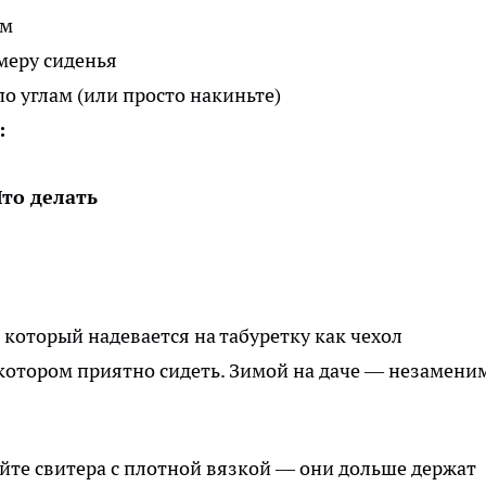
ам
меру сиденья
о углам (или просто накиньте)
:
то делать
который надевается на табуретку как чехол
 котором приятно сидеть. Зимой на даче — незамени
йте свитера с плотной вязкой — они дольше держат