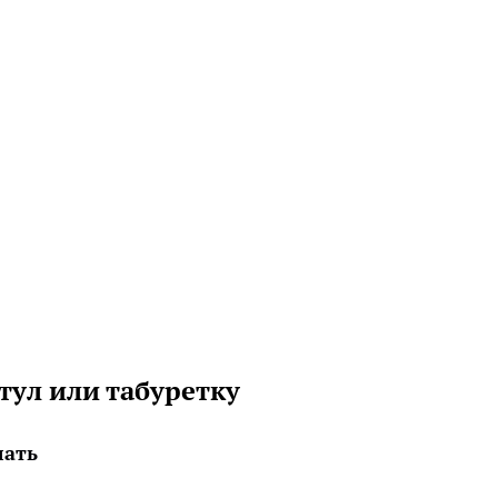
тул или табуретку
лать