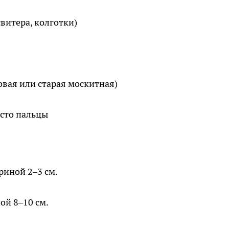
витера, колготки)
овая или старая москитная)
сто пальцы
риной 2–3 см.
ой 8–10 см.