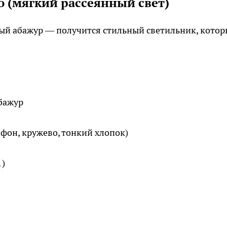
о (мягкий рассеянный свет)
рый абажур — получится стильный светильник, кото
бажур
ифон, кружево, тонкий хлопок)
1)