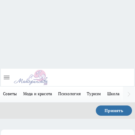
Советы
Мода и красота
Психология
Туризм
Школа
Льго
Принять