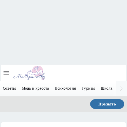
Советы
Мода и красота
Психология
Туризм
Школа
Льго
Принять