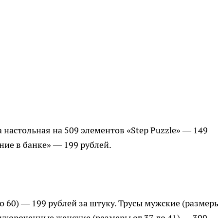
настольная на 509 элементов «Step Puzzle» — 149
ние в банке» — 199 рублей.
о 60) — 199 рублей за штуку. Трусы мужские (размер
и укороченные женские (размеры от 37 до 41) — 399