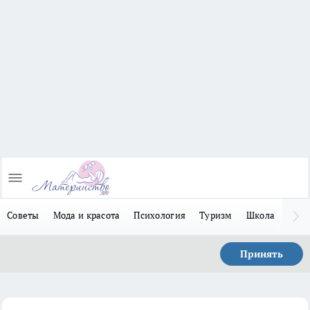
Советы
Мода и красота
Психология
Туризм
Школа
Льго
Принять