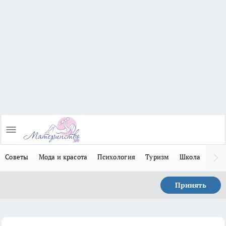
Советы
Мода и красота
Психология
Туризм
Школа
Льго
Принять