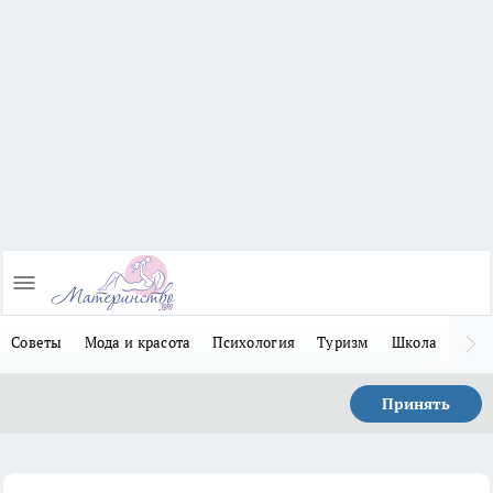
Советы
Мода и красота
Психология
Туризм
Школа
Льго
Принять