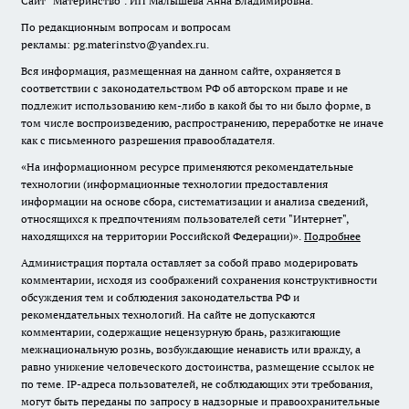
Сайт "Материнство". ИП Малышева Анна Владимировна.
По редакционным вопросам и вопросам
рекламы: pg.materinstvo@yandex.ru.
Вся информация, размещенная на данном сайте, охраняется в
соответствии с законодательством РФ об авторском праве и не
подлежит использованию кем-либо в какой бы то ни было форме, в
том числе воспроизведению, распространению, переработке не иначе
как с письменного разрешения правообладателя.
«На информационном ресурсе применяются рекомендательные
технологии (информационные технологии предоставления
информации на основе сбора, систематизации и анализа сведений,
относящихся к предпочтениям пользователей сети "Интернет",
находящихся на территории Российской Федерации)».
Подробнее
Администрация портала оставляет за собой право модерировать
комментарии, исходя из соображений сохранения конструктивности
обсуждения тем и соблюдения законодательства РФ и
рекомендательных технологий. На сайте не допускаются
комментарии, содержащие нецензурную брань, разжигающие
межнациональную рознь, возбуждающие ненависть или вражду, а
равно унижение человеческого достоинства, размещение ссылок не
по теме. IP-адреса пользователей, не соблюдающих эти требования,
могут быть переданы по запросу в надзорные и правоохранительные