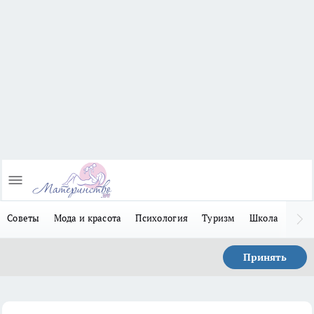
Советы
Мода и красота
Психология
Туризм
Школа
Льго
Принять