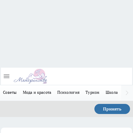
Советы
Мода и красота
Психология
Туризм
Школа
Льго
Принять