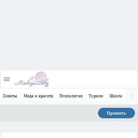
Советы
Мода и красота
Психология
Туризм
Школа
Льго
Принять