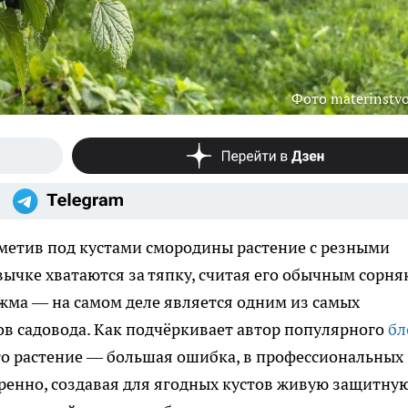
Фото materinstvo
метив под кустами смородины растение с резными
ычке хватаются за тяпку, считая его обычным сорня
жма — на самом деле является одним из самых
 садовода. Как подчёркивает автор популярного
бл
это растение — большая ошибка, в профессиональных
ренно, создавая для ягодных кустов живую защитну