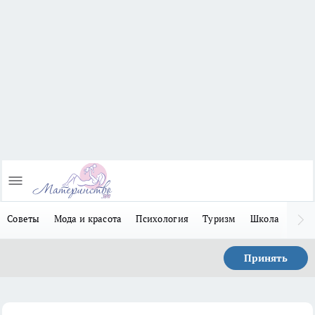
Советы
Мода и красота
Психология
Туризм
Школа
Льго
Принять