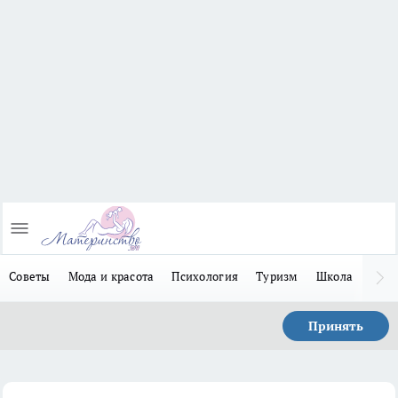
Советы
Мода и красота
Психология
Туризм
Школа
Льго
Принять