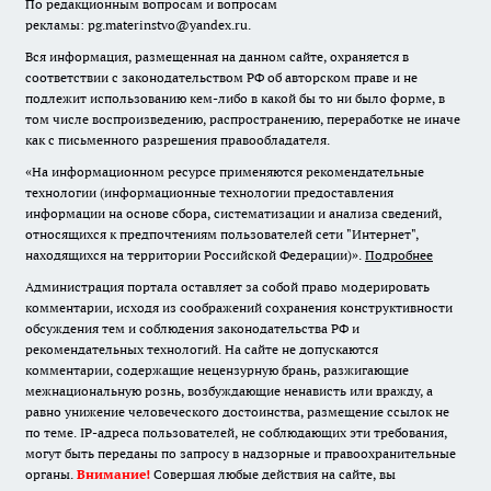
По редакционным вопросам и вопросам
рекламы: pg.materinstvo@yandex.ru.
Вся информация, размещенная на данном сайте, охраняется в
соответствии с законодательством РФ об авторском праве и не
подлежит использованию кем-либо в какой бы то ни было форме, в
том числе воспроизведению, распространению, переработке не иначе
как с письменного разрешения правообладателя.
«На информационном ресурсе применяются рекомендательные
технологии (информационные технологии предоставления
информации на основе сбора, систематизации и анализа сведений,
относящихся к предпочтениям пользователей сети "Интернет",
находящихся на территории Российской Федерации)».
Подробнее
Администрация портала оставляет за собой право модерировать
комментарии, исходя из соображений сохранения конструктивности
обсуждения тем и соблюдения законодательства РФ и
рекомендательных технологий. На сайте не допускаются
комментарии, содержащие нецензурную брань, разжигающие
межнациональную рознь, возбуждающие ненависть или вражду, а
равно унижение человеческого достоинства, размещение ссылок не
по теме. IP-адреса пользователей, не соблюдающих эти требования,
могут быть переданы по запросу в надзорные и правоохранительные
органы.
Внимание!
Совершая любые действия на сайте, вы